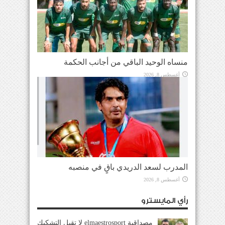
منساه الوحيد الباقي من أجانب الحكمة
أغسطس 8, 2026
المدرب لسعد الدريدي باقٍ في منصبه
أغسطس 8, 2026
رأي المايسترو
مصداقية elmaestrosport لا تقبل التشكيك