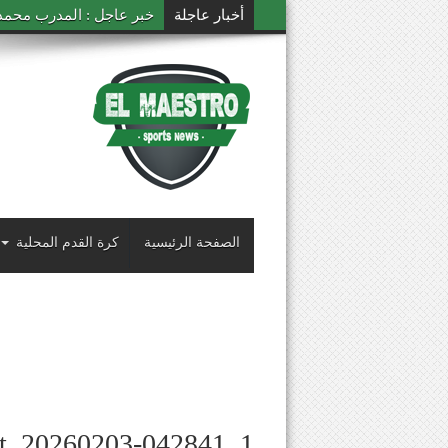
أخبار عاجلة
خبر عاجل : المدرب محمد ال
الصفحة الرئيسية
كرة القدم المحلية
ot_20260203-042841_1