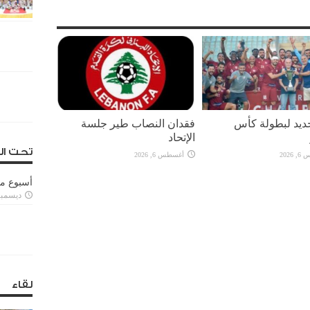
يد لبطولة كأس
فقدان النصاب طير جلسة
الإتحاد
تحت ال
2026
أغسطس 6, 2026
أسبوع م
ديسمبر 11, 3
لقاء