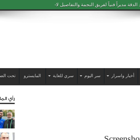
دقة مديراً فنياً لفريق النجمة والتفاصيل لاحقاً
أخبار واسرار
سر اليوم
سري للغاية
المايسترو
تحت الض
رأي الم
Screensh