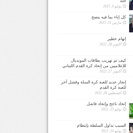
الله
يوليو 6, 2025
كل إناء بما فيه ينضح
مارس 31, 2025
إتهام خطير
أكتوبر 28, 2022
كيف تم تهريب بطاقات المونديال
للإعلاميين من إتحاد كرة القدم اللبناني
أكتوبر 27, 2022
إنجاز جديد للعبة كرة السلة وفشل آخر
للعبة كرة القدم
أغسطس 26, 2022
إتحاد ناجح وإتحاد فاشل
يوليو 25, 2022
السبب تداول السلطة بإنتظام
يوليو 24, 2022