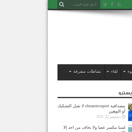
وء
لقاء
نشاطات متفرقة
ايسترو
مصداقية elmaestrosport لا تقبل التشكيك
أو التوهين
ديسمبر 22, 2025
لسنا مكسر عصا ولا نخاف من احد إلا