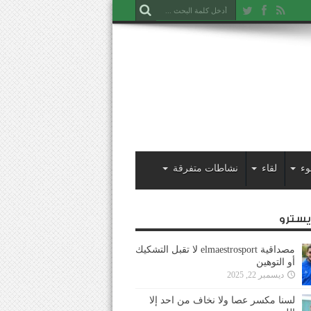
وء
لقاء
نشاطات متفرقة
ايسترو
مصداقية elmaestrosport لا تقبل التشكيك
أو التوهين
ديسمبر 22, 2025
لسنا مكسر عصا ولا نخاف من احد إلا