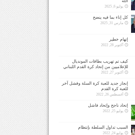
الله
يوليو 6, 2025
كل إناء بما فيه ينضح
مارس 31, 2025
إتهام خطير
أكتوبر 28, 2022
كيف تم تهريب بطاقات المونديال
للإعلاميين من إتحاد كرة القدم اللبناني
أكتوبر 27, 2022
إنجاز جديد للعبة كرة السلة وفشل آخر
للعبة كرة القدم
أغسطس 26, 2022
إتحاد ناجح وإتحاد فاشل
يوليو 25, 2022
السبب تداول السلطة بإنتظام
يوليو 24, 2022