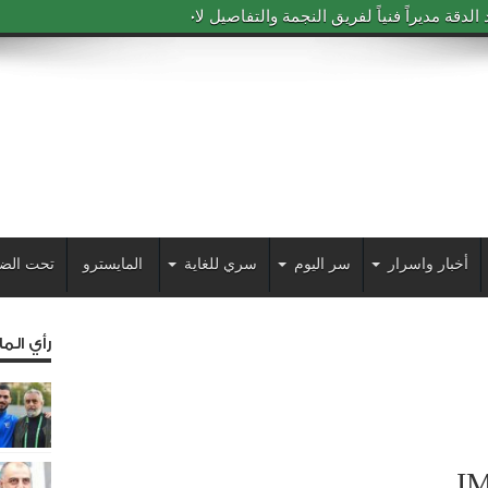
دقة مديراً فنياً لفريق النجمة والتفاصيل لاحقاً
أخبار واسرار
سر اليوم
سري للغاية
المايسترو
تحت الض
رأي الم
I