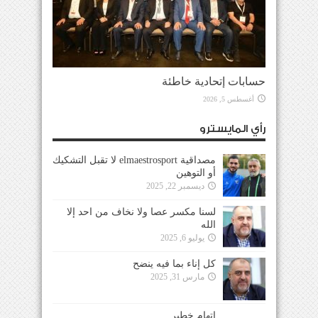
حسابات إتحادية خاطئة
أغسطس 5, 2026
رأي المايسترو
مصداقية elmaestrosport لا تقبل التشكيك
أو التوهين
ديسمبر 22, 2025
لسنا مكسر عصا ولا نخاف من احد إلا
الله
يوليو 6, 2025
كل إناء بما فيه ينضح
مارس 31, 2025
إتهام خطير