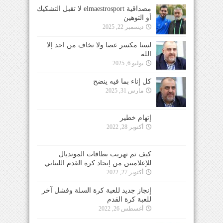
مصداقية elmaestrosport لا تقبل التشكيك
أو التوهين
ديسمبر 22, 2025
لسنا مكسر عصا ولا نخاف من احد إلا
الله
يوليو 6, 2025
كل إناء بما فيه ينضح
مارس 31, 2025
إتهام خطير
أكتوبر 28, 2022
كيف تم تهريب بطاقات المونديال
للإعلاميين من إتحاد كرة القدم اللبناني
أكتوبر 27, 2022
إنجاز جديد للعبة كرة السلة وفشل آخر
للعبة كرة القدم
أغسطس 26, 2022