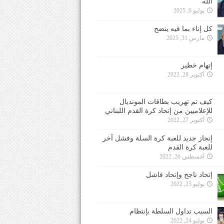
الله
يوليو 6, 2025
كل إناء بما فيه ينضح
مارس 31, 2025
إتهام خطير
أكتوبر 28, 2022
كيف تم تهريب بطاقات المونديال
للإعلاميين من إتحاد كرة القدم اللبناني
أكتوبر 27, 2022
إنجاز جديد للعبة كرة السلة وفشل آخر
للعبة كرة القدم
أغسطس 26, 2022
إتحاد ناجح وإتحاد فاشل
يوليو 25, 2022
السبب تداول السلطة بإنتظام
يوليو 24, 2022