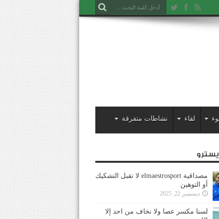
وء
لقاء
نشاطات متفرقة
ايسترو
مصداقية elmaestrosport لا تقبل التشكيك
أو التوهين
ديسمبر 22, 2025
لسنا مكسر عصا ولا نخاف من احد إلا