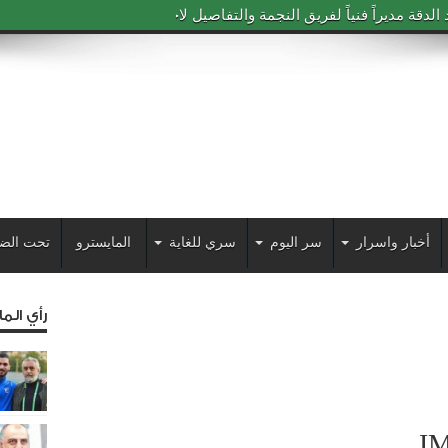
دقة مديراً فنياً لفريق النجمة والتفاصيل لاحقاً
أخبار واسرار
سر اليوم
سري للغاية
المايسترو
تحت الض
رأي الم
I