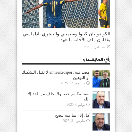
الكونغوليان كيتوا وسيميتي والنيجري باداماسي
يقفلون ملف الأجانب للعهد
أغسطس 9, 2026
رأي المايسترو
مصداقية elmaestrosport لا تقبل التشكيك
أو التوهين
ديسمبر 22, 2025
لسنا مكسر عصا ولا نخاف من احد إلا
الله
يوليو 6, 2025
كل إناء بما فيه ينضح
مارس 31, 2025