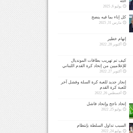
الله
يوليو 6, 2025
كل إناء بما فيه ينضح
مارس 31, 2025
إتهام خطير
أكتوبر 28, 2022
كيف تم تهريب بطاقات المونديال
للإعلاميين من إتحاد كرة القدم اللبناني
أكتوبر 27, 2022
إنجاز جديد للعبة كرة السلة وفشل آخر
للعبة كرة القدم
أغسطس 26, 2022
إتحاد ناجح وإتحاد فاشل
يوليو 25, 2022
السبب تداول السلطة بإنتظام
يوليو 24, 2022