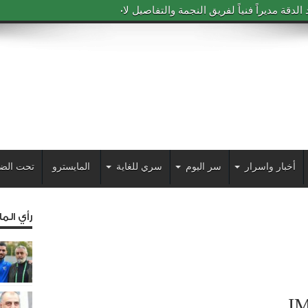
دقة مديراً فنياً لفريق النجمة والتفاصيل لاحقاً
أخبار واسرار
سر اليوم
سري للغاية
المايسترو
تحت الض
رأي الم
I