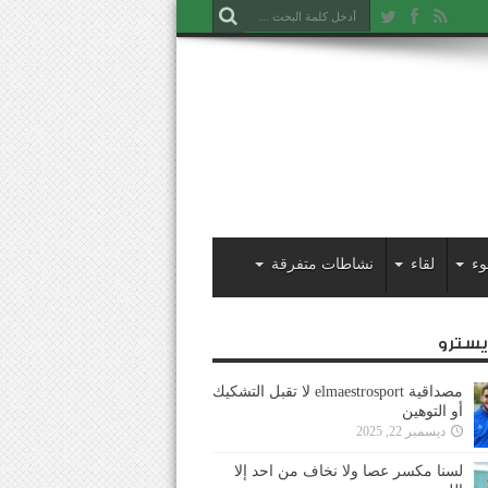
وء
لقاء
نشاطات متفرقة
ايسترو
مصداقية elmaestrosport لا تقبل التشكيك
أو التوهين
ديسمبر 22, 2025
لسنا مكسر عصا ولا نخاف من احد إلا