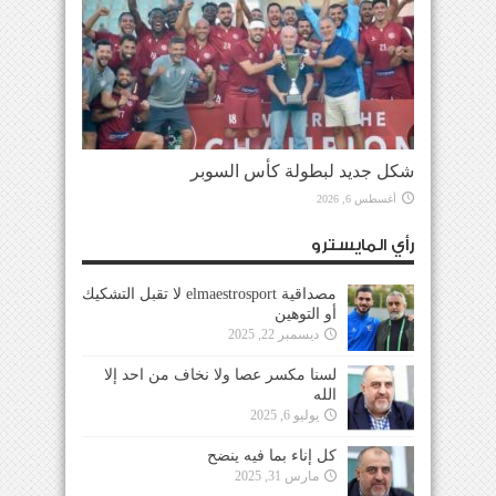
شكل جديد لبطولة كأس السوبر
أغسطس 6, 2026
رأي المايسترو
مصداقية elmaestrosport لا تقبل التشكيك
أو التوهين
ديسمبر 22, 2025
لسنا مكسر عصا ولا نخاف من احد إلا
الله
يوليو 6, 2025
كل إناء بما فيه ينضح
مارس 31, 2025