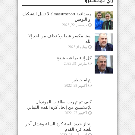
رأي المايسترو
مصداقية elmaestrosport لا تقبل التشكيك
أو التوهين
ديسمبر 22, 2025
لسنا مكسر عصا ولا نخاف من احد إلا
الله
يوليو 6, 2025
كل إناء بما فيه ينضح
مارس 31, 2025
إتهام خطير
أكتوبر 28, 2022
كيف تم تهريب بطاقات المونديال
للإعلاميين من إتحاد كرة القدم اللبناني
أكتوبر 27, 2022
إنجاز جديد للعبة كرة السلة وفشل آخر
للعبة كرة القدم