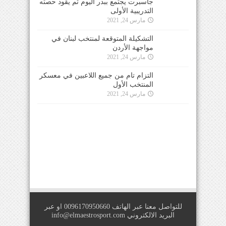
جاسبرت يجتمع ببدر اليوم ثم يقود حصته
التدريبية الأولى
مارس 24, 2021
التشكيلة المتوقعة لمنتخب لبنان في
مواجهة الأردن
مارس 24, 2021
التزام تام من جميع اللاعبين في معسكر
المنتخب الأول
مارس 24, 2021
للتواصل معنا عبر الهاتف 0096170950660 او عبر
البريد الالكتروني
info@elmaestrosport.com