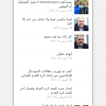
مصداقية elmaestrosport لا تقبل التشكيك
أو التوهين
ديسمبر 22, 2025
لسنا مكسر عصا ولا نخاف من احد إلا
الله
يوليو 6, 2025
كل إناء بما فيه ينضح
مارس 31, 2025
إتهام خطير
أكتوبر 28, 2022
كيف تم تهريب بطاقات المونديال
للإعلاميين من إتحاد كرة القدم اللبناني
أكتوبر 27, 2022
إنجاز جديد للعبة كرة السلة وفشل آخر
للعبة كرة القدم
أغسطس 26, 2022
إتحاد ناجح وإتحاد فاشل