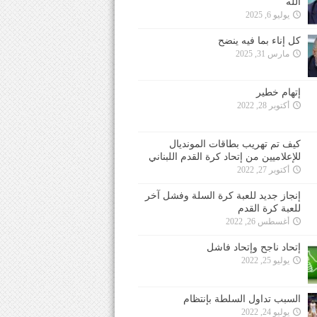
الله
يوليو 6, 2025
كل إناء بما فيه ينضح
مارس 31, 2025
إتهام خطير
أكتوبر 28, 2022
كيف تم تهريب بطاقات المونديال
للإعلاميين من إتحاد كرة القدم اللبناني
أكتوبر 27, 2022
إنجاز جديد للعبة كرة السلة وفشل آخر
للعبة كرة القدم
أغسطس 26, 2022
إتحاد ناجح وإتحاد فاشل
يوليو 25, 2022
السبب تداول السلطة بإنتظام
يوليو 24, 2022