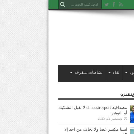
وء
لقاء
نشاطات متفرقة
ايسترو
مصداقية elmaestrosport لا تقبل التشكيك
أو التوهين
ديسمبر 22, 2025
لسنا مكسر عصا ولا نخاف من احد إلا