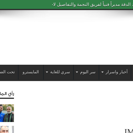
دقة مديراً فنياً لفريق النجمة والتفاصيل لاحقاً
أخبار واسرار
سر اليوم
سري للغاية
المايسترو
تحت الض
رأي الم
I