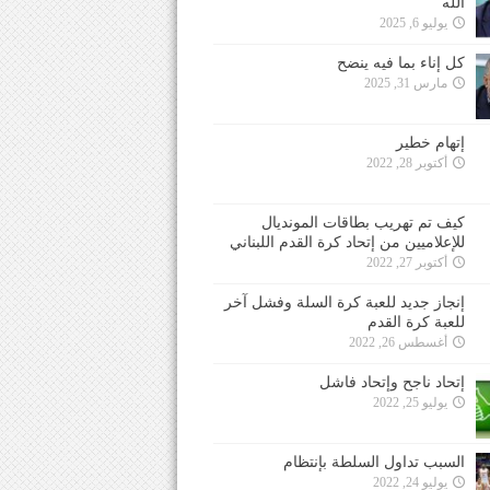
الله
يوليو 6, 2025
كل إناء بما فيه ينضح
مارس 31, 2025
إتهام خطير
أكتوبر 28, 2022
كيف تم تهريب بطاقات المونديال
للإعلاميين من إتحاد كرة القدم اللبناني
أكتوبر 27, 2022
إنجاز جديد للعبة كرة السلة وفشل آخر
للعبة كرة القدم
أغسطس 26, 2022
إتحاد ناجح وإتحاد فاشل
يوليو 25, 2022
السبب تداول السلطة بإنتظام
يوليو 24, 2022