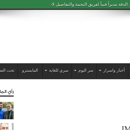
دقة مديراً فنياً لفريق النجمة والتفاصيل لاحقاً
أخبار واسرار
سر اليوم
سري للغاية
المايسترو
تحت الض
رأي الم
I