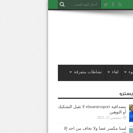
وء
لقاء
نشاطات متفرقة
ايسترو
مصداقية elmaestrosport لا تقبل التشكيك
أو التوهين
ديسمبر 22, 2025
لسنا مكسر عصا ولا نخاف من احد إلا