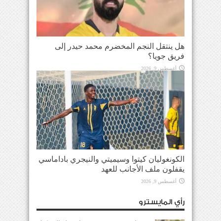
هل ينتقل النجم المخضرم محمد حيدر إلى
فريق جويا؟
أغسطس 9, 2026
الكونغوليان كيتوا وسيميتي والنيجري باداماسي
يقفلون ملف الأجانب للعهد
أغسطس 9, 2026
رأي المايسترو