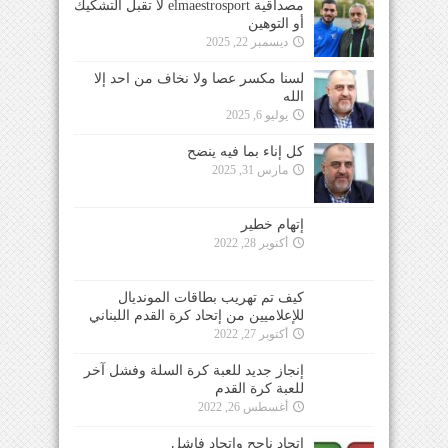
مصداقية elmaestrosport لا تقبل التشكيك
أو التوهين
ديسمبر 22, 2025
لسنا مكسر عصا ولا نخاف من احد إلا
الله
يوليو 6, 2025
كل إناء بما فيه ينضح
مارس 31, 2025
إتهام خطير
أكتوبر 28, 2022
كيف تم تهريب بطاقات المونديال
للإعلاميين من إتحاد كرة القدم اللبناني
أكتوبر 27, 2022
إنجاز جديد للعبة كرة السلة وفشل آخر
للعبة كرة القدم
أغسطس 26, 2022
إتحاد ناجح وإتحاد فاشل