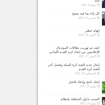
الله
يوليو 6, 2025
كل إناء بما فيه ينضح
مارس 31, 2025
إتهام خطير
أكتوبر 28, 2022
كيف تم تهريب بطاقات المونديال
للإعلاميين من إتحاد كرة القدم اللبناني
أكتوبر 27, 2022
إنجاز جديد للعبة كرة السلة وفشل آخر
للعبة كرة القدم
أغسطس 26, 2022
إتحاد ناجح وإتحاد فاشل
يوليو 25, 2022
السبب تداول السلطة بإنتظام
يوليو 24, 2022