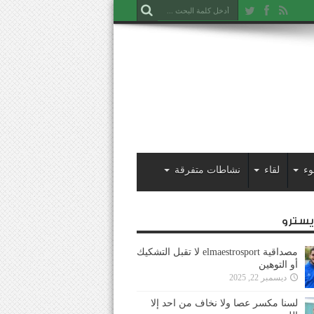
وء
لقاء
نشاطات متفرقة
ايسترو
مصداقية elmaestrosport لا تقبل التشكيك
أو التوهين
ديسمبر 22, 2025
لسنا مكسر عصا ولا نخاف من احد إلا