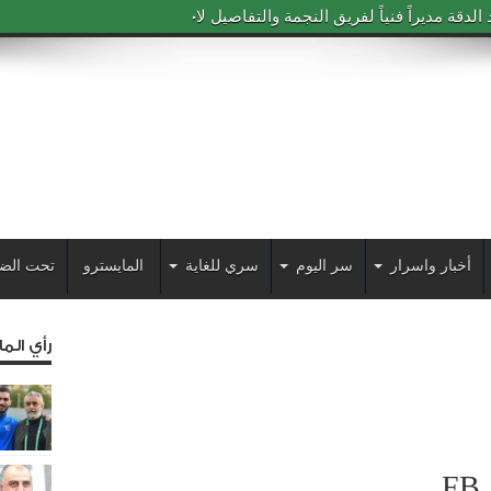
دقة مديراً فنياً لفريق النجمة والتفاصيل لاحقاً
أخبار واسرار
سر اليوم
سري للغاية
المايسترو
تحت الض
رأي الم
FB_