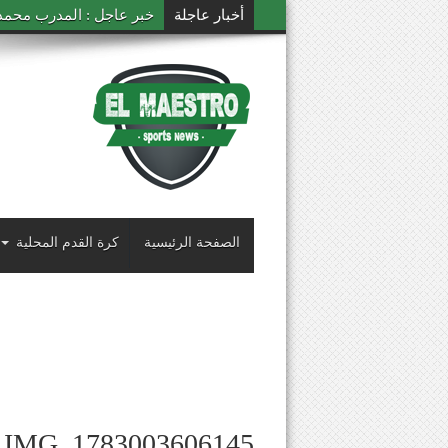
أخبار عاجلة
خبر عاجل : المدرب محمد ال
الصفحة الرئيسية
كرة القدم المحلية
IMG_1783003606145