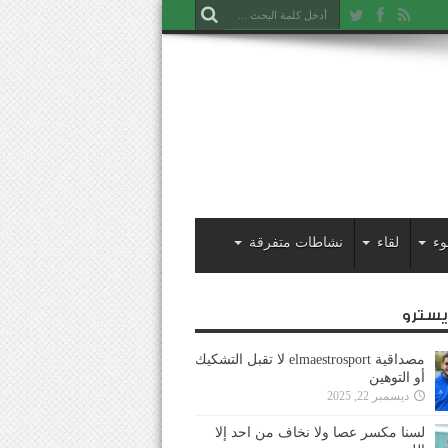
وء
لقاء
نشاطات متفرقة
ايسترو
مصداقية elmaestrosport لا تقبل التشكيك
أو التوهين
ديسمبر 22, 2025
لسنا مكسر عصا ولا نخاف من احد إلا