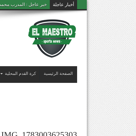
أخبار عاجلة
خبر عاجل : المدرب محمد ال
الصفحة الرئيسية
كرة القدم المحلية
IMG_1783003625303