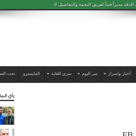
دقة مديراً فنياً لفريق النجمة والتفاصيل لاحقاً
أخبار واسرار
سر اليوم
سري للغاية
المايسترو
تحت الض
رأي الم
FB_