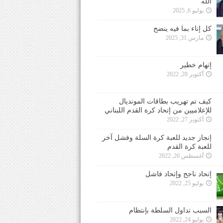
الله
يوليو 6, 2025
كل إناء بما فيه ينضح
مارس 31, 2025
إتهام خطير
أكتوبر 28, 2022
كيف تم تهريب بطاقات المونديال
للإعلاميين من إتحاد كرة القدم اللبناني
أكتوبر 27, 2022
إنجاز جديد للعبة كرة السلة وفشل آخر
للعبة كرة القدم
أغسطس 26, 2022
إتحاد ناجح وإتحاد فاشل
يوليو 25, 2022
السبب تداول السلطة بإنتظام
يوليو 24, 2022