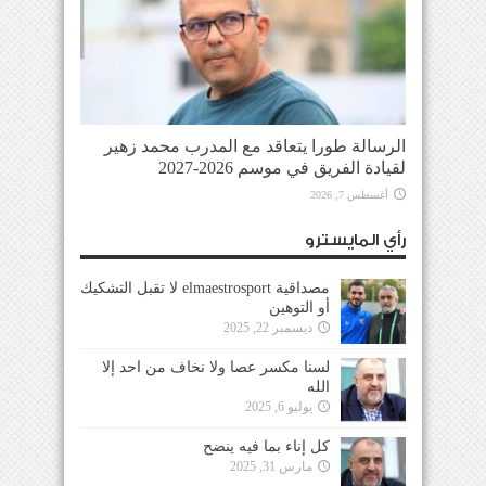
الرسالة طورا يتعاقد مع المدرب محمد زهير
لقيادة الفريق في موسم 2026-2027
أغسطس 7, 2026
رأي المايسترو
مصداقية elmaestrosport لا تقبل التشكيك
أو التوهين
ديسمبر 22, 2025
لسنا مكسر عصا ولا نخاف من احد إلا
الله
يوليو 6, 2025
كل إناء بما فيه ينضح
مارس 31, 2025