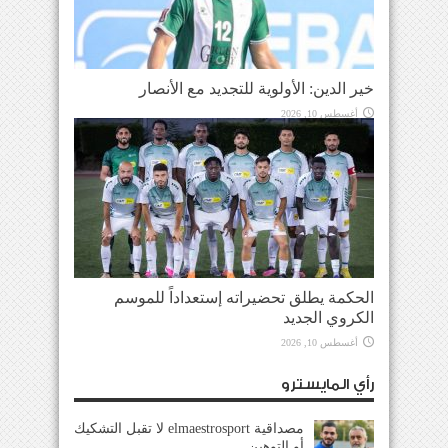
خير الدين: الأولوية للتجديد مع الأنصار
أغسطس 10, 2026
الحكمة يطلق تحضيراته إستعداداً للموسم
الكروي الجديد
أغسطس 10, 2026
رأي المايسترو
مصداقية elmaestrosport لا تقبل التشكيك
أو التوهين