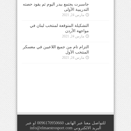
جاسبرت يجتمع ببدر اليوم ثم يقود حصته
التدريبية الأولى
مارس 24, 2021
التشكيلة المتوقعة لمنتخب لبنان في
مواجهة الأردن
مارس 24, 2021
التزام تام من جميع اللاعبين في معسكر
المنتخب الأول
مارس 24, 2021
للتواصل معنا عبر الهاتف 0096170950660 او عبر
البريد الالكتروني
info@elmaestrosport.com