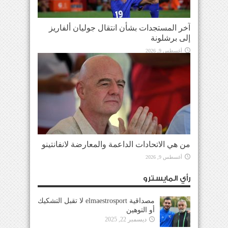
آخر المستجدات بشأن انتقال جوليان ألفاريز
إلى برشلونة
أغسطس 9, 2026
من هي الاتحادات الداعمة والمعارضة لانفانتينو
أغسطس 9, 2026
رأي المايسترو
مصداقية elmaestrosport لا تقبل التشكيك
أو التوهين
ديسمبر 22, 2025