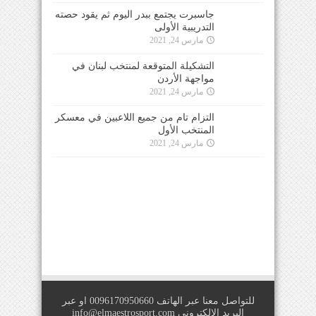
جاسبرت يجتمع ببدر اليوم ثم يقود حصته
التدريبية الأولى
مارس 24, 2021
التشكيلة المتوقعة لمنتخب لبنان في
مواجهة الأردن
مارس 24, 2021
التزام تام من جميع اللاعبين في معسكر
المنتخب الأول
مارس 24, 2021
للتواصل معنا عبر الهاتف 0096170950660 او عبر
البريد الالكتروني
info@elmaestrosport.com