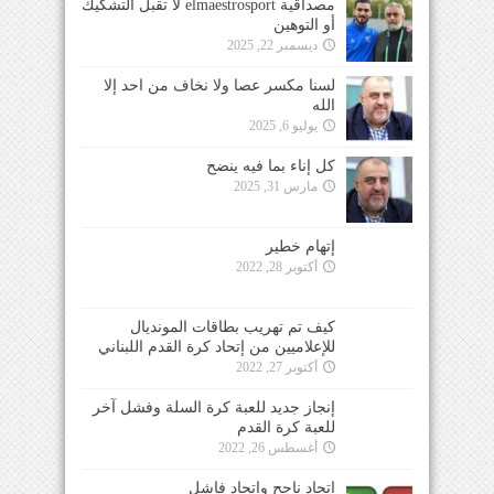
مصداقية elmaestrosport لا تقبل التشكيك
أو التوهين
ديسمبر 22, 2025
لسنا مكسر عصا ولا نخاف من احد إلا
الله
يوليو 6, 2025
كل إناء بما فيه ينضح
مارس 31, 2025
إتهام خطير
أكتوبر 28, 2022
كيف تم تهريب بطاقات المونديال
للإعلاميين من إتحاد كرة القدم اللبناني
أكتوبر 27, 2022
إنجاز جديد للعبة كرة السلة وفشل آخر
للعبة كرة القدم
أغسطس 26, 2022
إتحاد ناجح وإتحاد فاشل