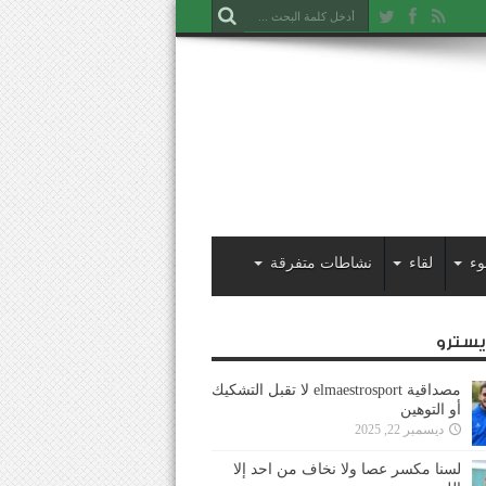
وء
لقاء
نشاطات متفرقة
ايسترو
مصداقية elmaestrosport لا تقبل التشكيك
أو التوهين
ديسمبر 22, 2025
لسنا مكسر عصا ولا نخاف من احد إلا