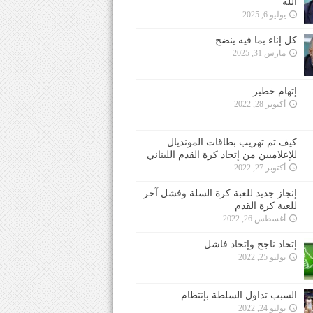
الله
يوليو 6, 2025
كل إناء بما فيه ينضح
مارس 31, 2025
إتهام خطير
أكتوبر 28, 2022
كيف تم تهريب بطاقات المونديال
للإعلاميين من إتحاد كرة القدم اللبناني
أكتوبر 27, 2022
إنجاز جديد للعبة كرة السلة وفشل آخر
للعبة كرة القدم
أغسطس 26, 2022
إتحاد ناجح وإتحاد فاشل
يوليو 25, 2022
السبب تداول السلطة بإنتظام
يوليو 24, 2022