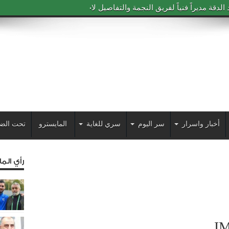
دقة مديراً فنياً لفريق النجمة والتفاصيل لاحقاً
أخبار واسرار
سر اليوم
سري للغاية
المايسترو
تحت الض
رأي الم
I