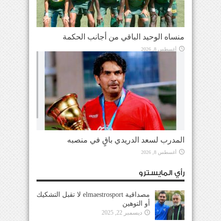
منساه الوحيد الباقي من أجانب الحكمة
أغسطس 8, 2026
المدرب لسعد الدريدي باقٍ في منصبه
أغسطس 8, 2026
رأي المايسترو
مصداقية elmaestrosport لا تقبل التشكيك
أو التوهين
ديسمبر 22, 2025