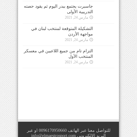
جاسبرت يجتمع ببدر اليوم ثم يقود حصته
التدريبية الأولى
مارس 24, 2021
التشكيلة المتوقعة لمنتخب لبنان في
مواجهة الأردن
مارس 24, 2021
التزام تام من جميع اللاعبين في معسكر
المنتخب الأول
مارس 24, 2021
للتواصل معنا عبر الهاتف 0096170950660 او عبر
البريد الالكتروني
info@elmaestrosport.com