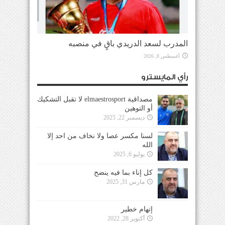
المدرب لسعد الدريدي باقٍ في منصبه
أغسطس 8, 2026
رأي المايسترو
مصداقية elmaestrosport لا تقبل التشكيك
أو التوهين
ديسمبر 22, 2025
لسنا مكسر عصا ولا نخاف من احد إلا
الله
يوليو 6, 2025
كل إناء بما فيه ينضح
مارس 31, 2025
إتهام خطير
أكتوبر 28, 2022