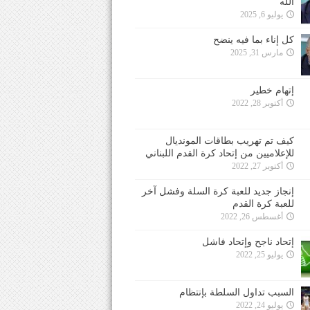
الله
يوليو 6, 2025
كل إناء بما فيه ينضح
مارس 31, 2025
إتهام خطير
أكتوبر 28, 2022
كيف تم تهريب بطاقات المونديال
للإعلاميين من إتحاد كرة القدم اللبناني
أكتوبر 27, 2022
إنجاز جديد للعبة كرة السلة وفشل آخر
للعبة كرة القدم
أغسطس 26, 2022
إتحاد ناجح وإتحاد فاشل
يوليو 25, 2022
السبب تداول السلطة بإنتظام
يوليو 24, 2022