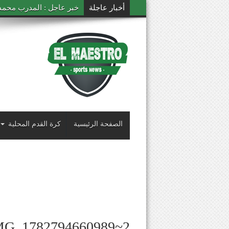
أخبار عاجلة
خبر عاجل : المدرب محمد ال
الصفحة الرئيسية
كرة القدم المحلية
MG_1782794660989~2