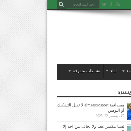
وء
لقاء
نشاطات متفرقة
ايسترو
مصداقية elmaestrosport لا تقبل التشكيك
أو التوهين
ديسمبر 22, 2025
لسنا مكسر عصا ولا نخاف من احد إلا