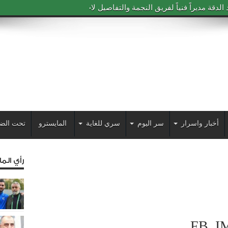
دقة مديراً فنياً لفريق النجمة والتفاصيل لاحقاً
أخبار واسرار
سر اليوم
سري للغاية
المايسترو
تحت الض
رأي الم
FB_I