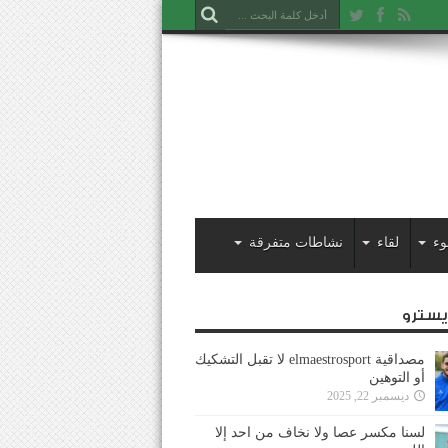
وء
لقاء
نشاطات متفرقة
ايسترو
مصداقية elmaestrosport لا تقبل التشكيك
أو التوهين
ديسمبر 22, 2025
لسنا مكسر عصا ولا نخاف من احد إلا