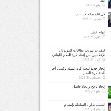
الله
يوليو 6, 2025
كل إناء بما فيه ينضح
مارس 31, 2025
إتهام خطير
أكتوبر 28, 2022
كيف تم تهريب بطاقات المونديال
للإعلاميين من إتحاد كرة القدم اللبناني
أكتوبر 27, 2022
إنجاز جديد للعبة كرة السلة وفشل آخر
للعبة كرة القدم
أغسطس 26, 2022
إتحاد ناجح وإتحاد فاشل
يوليو 25, 2022
السبب تداول السلطة بإنتظام
يوليو 24, 2022