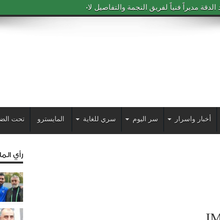
دقة مديراً فنياً لفريق النجمة والتفاصيل لاحقاً
أخبار واسرار
سر اليوم
سري للغاية
المايسترو
تحت الض
رأي الم
I