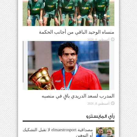
منساه الوحيد الباقي من أجانب الحكمة
أغسطس 8, 2026
المدرب لسعد الدريدي باقٍ في منصبه
أغسطس 8, 2026
رأي المايسترو
مصداقية elmaestrosport لا تقبل التشكيك
أو التوهين