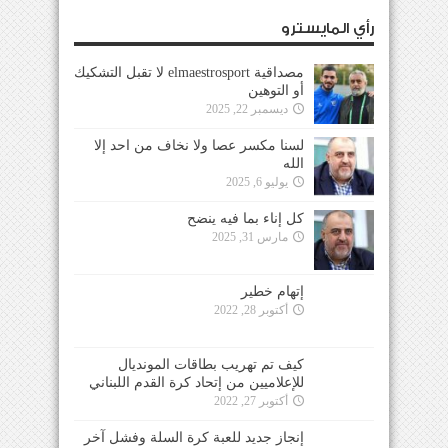
رأي المايسترو
مصداقية elmaestrosport لا تقبل التشكيك
أو التوهين
ديسمبر 22, 2025
لسنا مكسر عصا ولا نخاف من احد إلا
الله
يوليو 6, 2025
كل إناء بما فيه ينضح
مارس 31, 2025
إتهام خطير
أكتوبر 28, 2022
كيف تم تهريب بطاقات المونديال
للإعلاميين من إتحاد كرة القدم اللبناني
أكتوبر 27, 2022
إنجاز جديد للعبة كرة السلة وفشل آخر