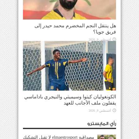
هل ينتقل النجم المخضرم محمد حيدر إلى
فريق جويا؟
أغسطس 9, 2026
الكونغوليان كيتوا وسيميتي والنيجري باداماسي
يقفلون ملف الأجانب للعهد
أغسطس 9, 2026
رأي المايسترو
مصداقية elmaestrosport لا تقبل التشكيك