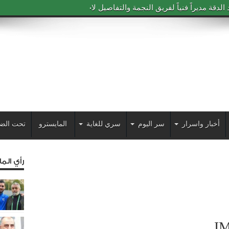
دقة مديراً فنياً لفريق النجمة والتفاصيل لاحقاً
أخبار واسرار
سر اليوم
سري للغاية
المايسترو
تحت الض
رأي الم
I