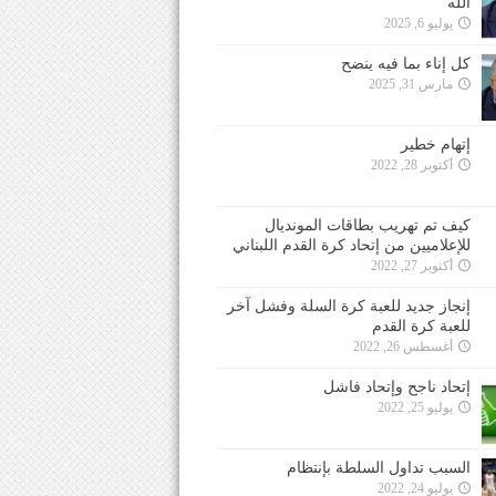
الله
يوليو 6, 2025
كل إناء بما فيه ينضح
مارس 31, 2025
إتهام خطير
أكتوبر 28, 2022
كيف تم تهريب بطاقات المونديال
للإعلاميين من إتحاد كرة القدم اللبناني
أكتوبر 27, 2022
إنجاز جديد للعبة كرة السلة وفشل آخر
للعبة كرة القدم
أغسطس 26, 2022
إتحاد ناجح وإتحاد فاشل
يوليو 25, 2022
السبب تداول السلطة بإنتظام
يوليو 24, 2022