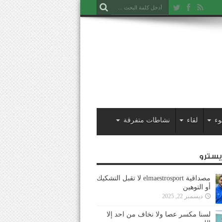
وء
لقاء
نشاطات متفرقة
ايسترو
مصداقية elmaestrosport لا تقبل التشكيك
أو التوهين
ديسمبر 22, 2025
لسنا مكسر عصا ولا نخاف من احد إلا