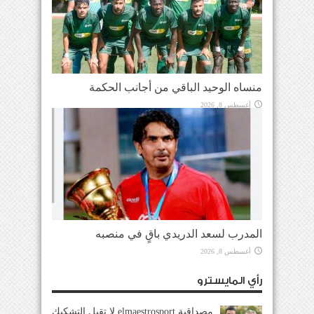
منساه الوحيد الباقي من أجانب الحكمة
أغسطس 8, 2026
المدرب لسعد الدريدي باقٍ في منصبه
أغسطس 8, 2026
رأي المايسترو
مصداقية elmaestrosport لا تقبل التشكيك