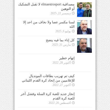
مصداقية elmaestrosport لا تقبل التشكيك
أو التوهين
ديسمبر 22, 2025
لسنا مكسر عصا ولا نخاف من احد إلا
الله
يوليو 6, 2025
كل إناء بما فيه ينضح
مارس 31, 2025
إتهام خطير
أكتوبر 28, 2022
كيف تم تهريب بطاقات المونديال
للإعلاميين من إتحاد كرة القدم اللبناني
أكتوبر 27, 2022
إنجاز جديد للعبة كرة السلة وفشل آخر
للعبة كرة القدم
أغسطس 26, 2022