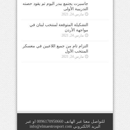
جاسبرت يجتمع ببدر اليوم ثم يقود حصته
التدريبية الأولى
مارس 24, 2021
التشكيلة المتوقعة لمنتخب لبنان في
مواجهة الأردن
مارس 24, 2021
التزام تام من جميع اللاعبين في معسكر
المنتخب الأول
مارس 24, 2021
للتواصل معنا عبر الهاتف 0096170950660 او عبر
البريد الالكتروني
info@elmaestrosport.com