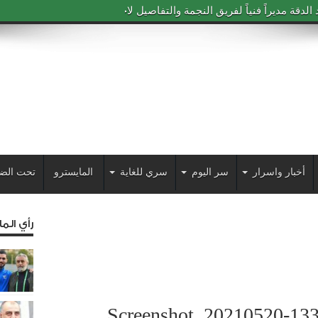
دقة مديراً فنياً لفريق النجمة والتفاصيل لاحقاً
أخبار واسرار
سر اليوم
سري للغاية
المايسترو
تحت الض
رأي الم
Screenshot_20210520-133