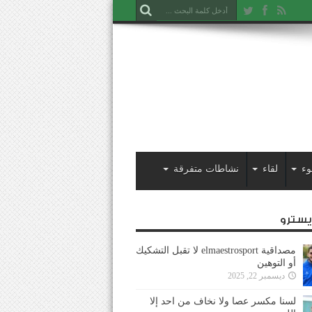
وء
لقاء
نشاطات متفرقة
ايسترو
مصداقية elmaestrosport لا تقبل التشكيك
أو التوهين
ديسمبر 22, 2025
لسنا مكسر عصا ولا نخاف من احد إلا