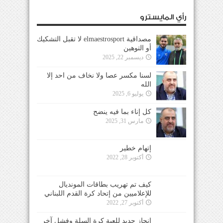
رأي المايسترو
مصداقية elmaestrosport لا تقبل التشكيك
أو التوهين
ديسمبر 22, 2025
لسنا مكسر عصا ولا نخاف من احد إلا
الله
يوليو 6, 2025
كل إناء بما فيه ينضح
مارس 31, 2025
إتهام خطير
أكتوبر 28, 2022
كيف تم تهريب بطاقات المونديال
للإعلاميين من إتحاد كرة القدم اللبناني
أكتوبر 27, 2022
إنجاز جديد للعبة كرة السلة وفشل آخر