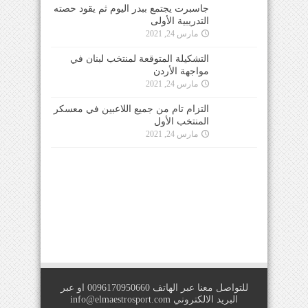
جاسبرت يجتمع ببدر اليوم ثم يقود حصته
التدريبية الأولى
مارس 24, 2021
التشكيلة المتوقعة لمنتخب لبنان في
مواجهة الأردن
مارس 24, 2021
التزام تام من جميع اللاعبين في معسكر
المنتخب الأول
مارس 24, 2021
للتواصل معنا عبر الهاتف 0096170950660 او عبر
البريد الالكتروني
info@elmaestrosport.com