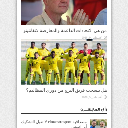
من هي الاتحادات الداعمة والمعارضة لانفانتينو
أغسطس 9, 2026
هل ينسحب فريق البرج من دوري المظاليم؟
أغسطس 9, 2026
رأي المايسترو
مصداقية elmaestrosport لا تقبل التشكيك
أو التوهين