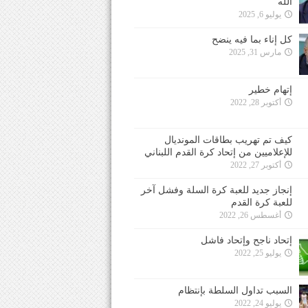
الله
يوليو 6, 2025
كل إناء بما فيه ينضح
مارس 31, 2025
إتهام خطير
أكتوبر 28, 2022
كيف تم تهريب بطاقات المونديال
للإعلاميين من إتحاد كرة القدم اللبناني
أكتوبر 27, 2022
إنجاز جديد للعبة كرة السلة وفشل آخر
للعبة كرة القدم
أغسطس 26, 2022
إتحاد ناجح وإتحاد فاشل
يوليو 25, 2022
السبب تداول السلطة بإنتظام
يوليو 24, 2022