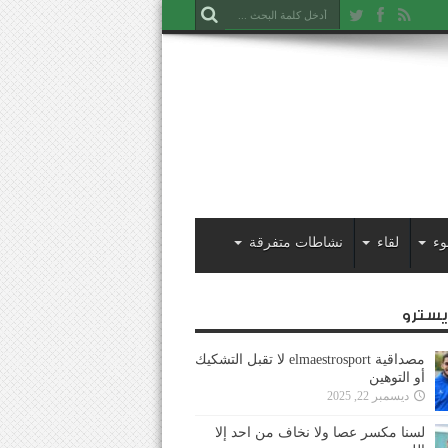
وء
لقاء
نشاطات متفرقة
ايسترو
مصداقية elmaestrosport لا تقبل التشكيك
أو التوهين
ديسمبر 22, 2025
لسنا مكسر عصا ولا نخاف من احد إلا