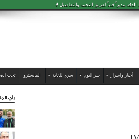
دقة مديراً فنياً لفريق النجمة والتفاصيل لاحقاً
أخبار واسرار
سر اليوم
سري للغاية
المايسترو
تحت الض
رأي الم
I