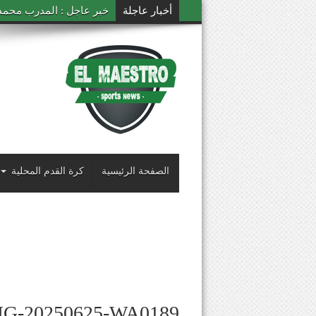
أخبار عاجلة
خبر عاجل : المدرب محمد ال
الصفحة الرئيسية
كرة القدم المحلية
MG-20250625-WA0189