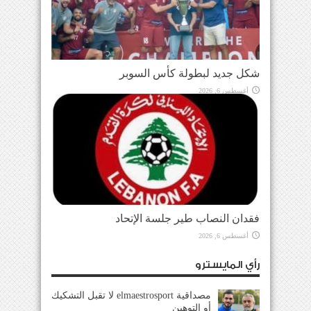
شكل جديد لبطولة كأس السوبر
أغسطس 6, 2026
فقدان النصاب طير جلسة الإتحاد
أغسطس 6, 2026
رأي المايسترو
مصداقية elmaestrosport لا تقبل التشكيك
أو التوهين