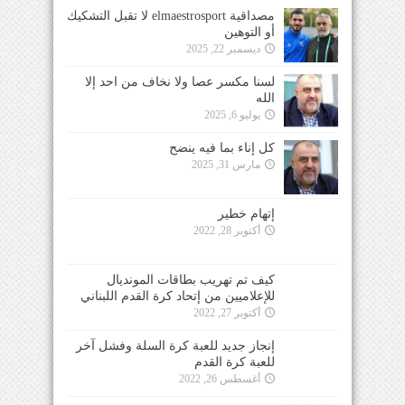
مصداقية elmaestrosport لا تقبل التشكيك
أو التوهين
ديسمبر 22, 2025
لسنا مكسر عصا ولا نخاف من احد إلا
الله
يوليو 6, 2025
كل إناء بما فيه ينضح
مارس 31, 2025
إتهام خطير
أكتوبر 28, 2022
كيف تم تهريب بطاقات المونديال
للإعلاميين من إتحاد كرة القدم اللبناني
أكتوبر 27, 2022
إنجاز جديد للعبة كرة السلة وفشل آخر
للعبة كرة القدم
أغسطس 26, 2022