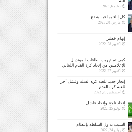
الله
يوليو 6, 2025
كل إناء بما فيه ينضح
مارس 31, 2025
إتهام خطير
أكتوبر 28, 2022
كيف تم تهريب بطاقات المونديال
للإعلاميين من إتحاد كرة القدم اللبناني
أكتوبر 27, 2022
إنجاز جديد للعبة كرة السلة وفشل آخر
للعبة كرة القدم
أغسطس 26, 2022
إتحاد ناجح وإتحاد فاشل
يوليو 25, 2022
السبب تداول السلطة بإنتظام
يوليو 24, 2022