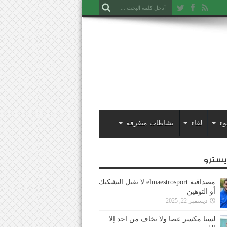
وء
لقاء
نشاطات متفرقة
ايسترو
مصداقية elmaestrosport لا تقبل التشكيك
أو التوهين
ديسمبر 22, 2025
لسنا مكسر عصا ولا نخاف من احد إلا