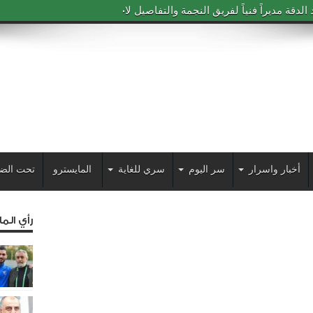
دقة مديراً فنياً لفريق النجمة والتفاصيل لاحقاً
أخبار واسرار
سر اليوم
سري للغاية
المايسترو
تحت الض
رأي الم