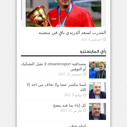
المدرب لسعد الدريدي باقٍ في منصبه
أغسطس 8, 2026
رأي المايسترو
مصداقية elmaestrosport لا تقبل التشكيك
أو التوهين
ديسمبر 22, 2025
لسنا مكسر عصا ولا نخاف من احد إلا
الله
يوليو 6, 2025
كل إناء بما فيه ينضح
مارس 31, 2025
إتهام خطير