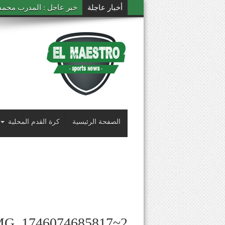
أخبار عاجلة
خبر عاجل : المدرب محمد ال
الصفحة الرئيسية
كرة القدم المحلية
MG_1746074685817~2