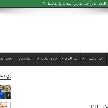
دقة مديراً فنياً لفريق النجمة والتفاصيل لاحقاً
أخبار واسرار
سر اليوم
سري للغاية
المايسترو
تحت الض
رأي الم
FB_I