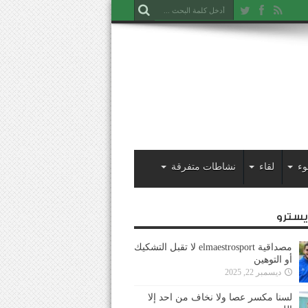
وء
لقاء
نشاطات متفرقة
ايسترو
مصداقية elmaestrosport لا تقبل التشكيك
أو التوهين
ديسمبر 22, 2025
لسنا مكسر عصا ولا نخاف من احد إلا