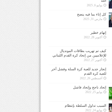
الله
يوليو 6, 2025
كل إناء بما فيه ينضح
مارس 31, 2025
إتهام خطير
أكتوبر 28, 2022
كيف تم تهريب بطاقات المونديال
للإعلاميين من إتحاد كرة القدم اللبناني
أكتوبر 27, 2022
إنجاز جديد للعبة كرة السلة وفشل آخر
للعبة كرة القدم
أغسطس 26, 2022
إتحاد ناجح وإتحاد فاشل
يوليو 25, 2022
السبب تداول السلطة بإنتظام
يوليو 24, 2022