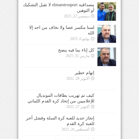
مصداقية elmaestrosport لا تقبل التشكيك
أو التوهين
ديسمبر 22, 2025
لسنا مكسر عصا ولا نخاف من احد إلا
الله
يوليو 6, 2025
كل إناء بما فيه ينضح
مارس 31, 2025
إتهام خطير
أكتوبر 28, 2022
كيف تم تهريب بطاقات المونديال
للإعلاميين من إتحاد كرة القدم اللبناني
أكتوبر 27, 2022
إنجاز جديد للعبة كرة السلة وفشل آخر
للعبة كرة القدم
أغسطس 26, 2022