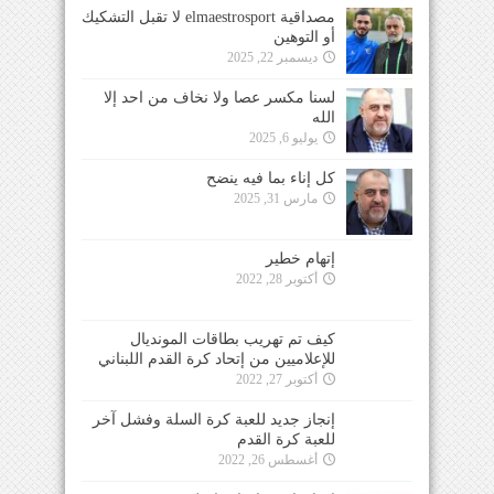
مصداقية elmaestrosport لا تقبل التشكيك
أو التوهين
ديسمبر 22, 2025
لسنا مكسر عصا ولا نخاف من احد إلا
الله
يوليو 6, 2025
كل إناء بما فيه ينضح
مارس 31, 2025
إتهام خطير
أكتوبر 28, 2022
كيف تم تهريب بطاقات المونديال
للإعلاميين من إتحاد كرة القدم اللبناني
أكتوبر 27, 2022
إنجاز جديد للعبة كرة السلة وفشل آخر
للعبة كرة القدم
أغسطس 26, 2022