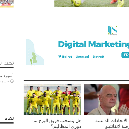
تحت ال
أسبوع م
ديسمبر 11, 3
لقاء
لاتحادات الداعمة
هل ينسحب فريق البرج من
ضة لانفانتينو
دوري المظاليم؟