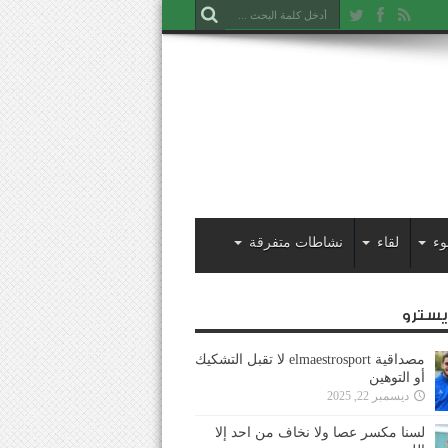
وء
لقاء
نشاطات متفرقة
ايسترو
مصداقية elmaestrosport لا تقبل التشكيك
أو التوهين
ديسمبر 22, 2025
لسنا مكسر عصا ولا نخاف من احد إلا