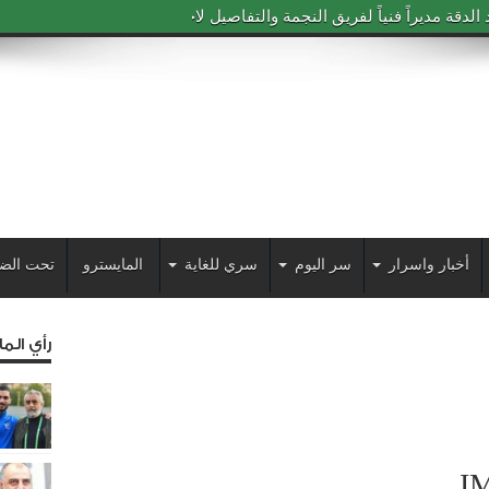
دقة مديراً فنياً لفريق النجمة والتفاصيل لاحقاً
أخبار واسرار
سر اليوم
سري للغاية
المايسترو
تحت الض
رأي الم
I