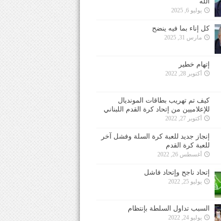
الله
يوليو 6, 2025
كل إناء بما فيه ينضح
مارس 31, 2025
إتهام خطير
أكتوبر 28, 2022
كيف تم تهريب بطاقات المونديال
للإعلاميين من إتحاد كرة القدم اللبناني
أكتوبر 27, 2022
إنجاز جديد للعبة كرة السلة وفشل آخر
للعبة كرة القدم
أغسطس 26, 2022
إتحاد ناجح وإتحاد فاشل
يوليو 25, 2022
السبب تداول السلطة بإنتظام
يوليو 24, 2022