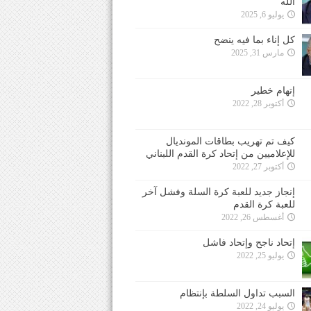
الله
يوليو 6, 2025
كل إناء بما فيه ينضح
مارس 31, 2025
إتهام خطير
أكتوبر 28, 2022
كيف تم تهريب بطاقات المونديال
للإعلاميين من إتحاد كرة القدم اللبناني
أكتوبر 27, 2022
إنجاز جديد للعبة كرة السلة وفشل آخر
للعبة كرة القدم
أغسطس 26, 2022
إتحاد ناجح وإتحاد فاشل
يوليو 25, 2022
السبب تداول السلطة بإنتظام
يوليو 24, 2022