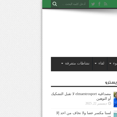
وء
لقاء
نشاطات متفرقة
ايسترو
مصداقية elmaestrosport لا تقبل التشكيك
أو التوهين
ديسمبر 22, 2025
لسنا مكسر عصا ولا نخاف من احد إلا