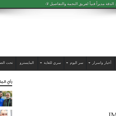
دقة مديراً فنياً لفريق النجمة والتفاصيل لاحقاً
أخبار واسرار
سر اليوم
سري للغاية
المايسترو
تحت الض
رأي الم
I