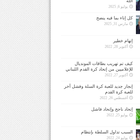
الله
يوليو 6, 2025
كل إناء بما فيه ينضح
مارس 31, 2025
إتهام خطير
أكتوبر 28, 2022
كيف تم تهريب بطاقات المونديال
للإعلاميين من إتحاد كرة القدم اللبناني
أكتوبر 27, 2022
إنجاز جديد للعبة كرة السلة وفشل آخر
للعبة كرة القدم
أغسطس 26, 2022
إتحاد ناجح وإتحاد فاشل
يوليو 25, 2022
السبب تداول السلطة بإنتظام
يوليو 24, 2022