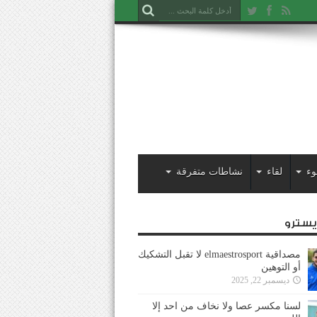
وء
لقاء
نشاطات متفرقة
ايسترو
مصداقية elmaestrosport لا تقبل التشكيك
أو التوهين
ديسمبر 22, 2025
لسنا مكسر عصا ولا نخاف من احد إلا