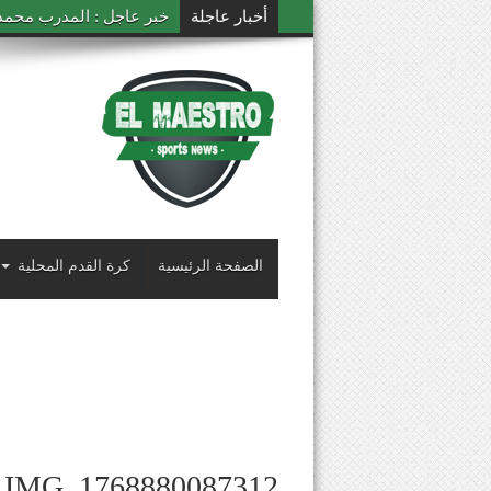
أخبار عاجلة
خبر عاجل : المدرب محمد ال
الصفحة الرئيسية
كرة القدم المحلية
IMG_1768880087312