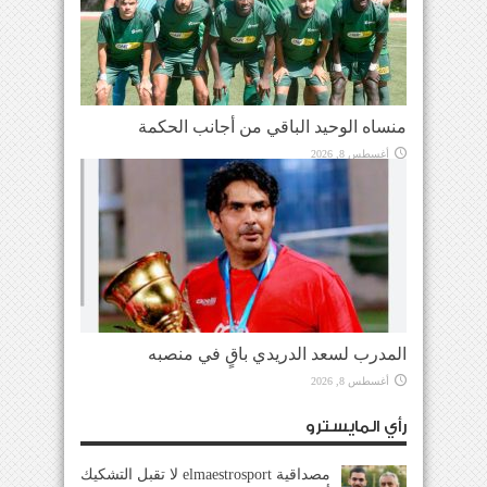
منساه الوحيد الباقي من أجانب الحكمة
أغسطس 8, 2026
المدرب لسعد الدريدي باقٍ في منصبه
أغسطس 8, 2026
رأي المايسترو
مصداقية elmaestrosport لا تقبل التشكيك