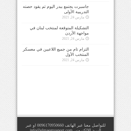
جاسبرت يجتمع ببدر اليوم ثم يقود حصته
التدريبية الأولى
مارس 24, 2021
التشكيلة المتوقعة لمنتخب لبنان في
مواجهة الأردن
مارس 24, 2021
التزام تام من جميع اللاعبين في معسكر
المنتخب الأول
مارس 24, 2021
للتواصل معنا عبر الهاتف 0096170950660 او عبر
البريد الالكتروني
info@elmaestrosport.com